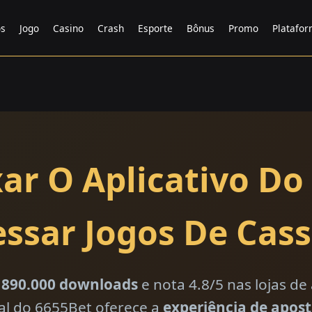
os
Jogo
Casino
Crash
Esporte
Bônus
Promo
Platafo
ar O Aplicativo Do
ssar Jogos De Cas
 890.000 downloads
e nota 4.8/5 nas lojas de 
cial do 6655Bet oferece a
experiência de apost