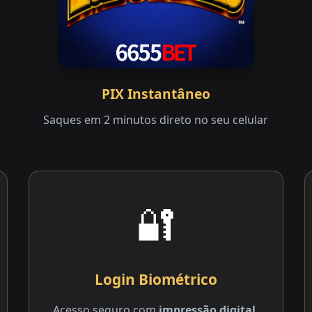
PIX Instantâneo
Saques em 2 minutos direto no seu celular
🔐
Login Biométrico
Acesso seguro com
impressão digital,