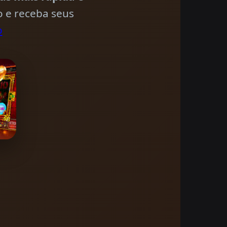
o e receba seus
o