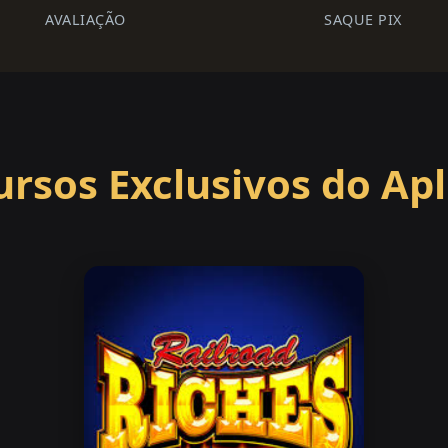
AVALIAÇÃO
SAQUE PIX
ursos Exclusivos do Apl