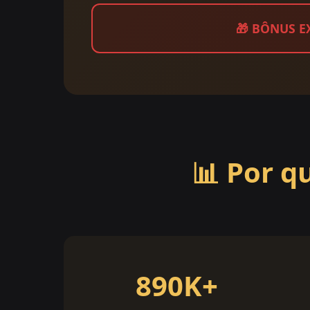
🎁
BÔNUS EX
📊 Por q
890K+