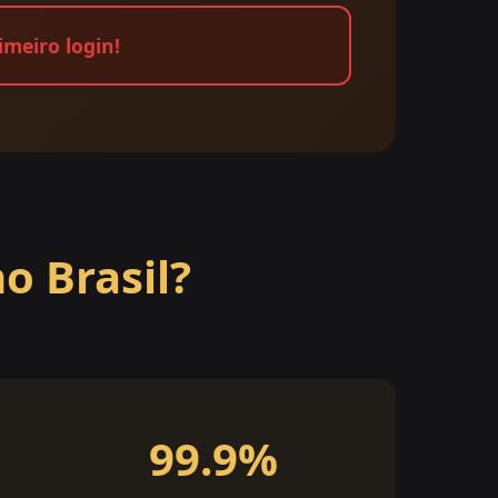
imeiro login!
o Brasil?
99.9%