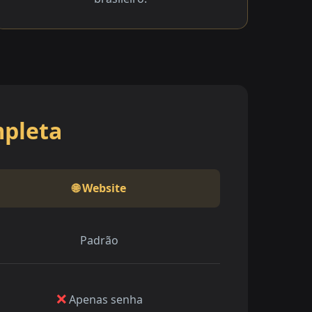
mpleta
🌐 Website
Padrão
❌
Apenas senha