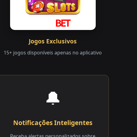
Jogos Exclusivos
15+ jogos disponíveis apenas no aplicativo
🔔
Notificações Inteligentes
Receba alertas personalizados sobre