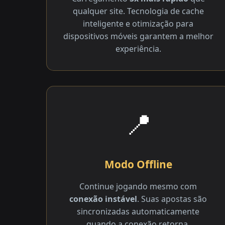
qualquer site. Tecnologia de cache
inteligente e otimização para
dispositivos móveis garantem a melhor
experiência.
📍
Modo Offline
Continue jogando mesmo com
conexão instável
. Suas apostas são
sincronizadas automaticamente
quando a conexão retorna.