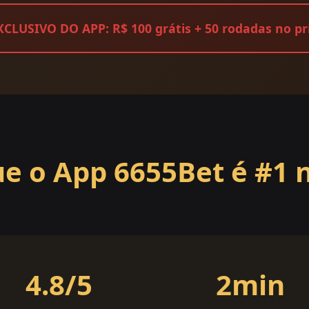
CLUSIVO DO APP:
R$ 100 grátis + 50 rodadas no pr
ue o App 6655Bet é #1 n
4.8/5
2min