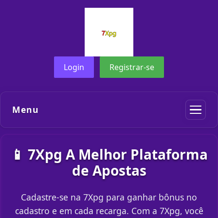
Login
Registrar-se
Menu
📱 7Xpg A Melhor Plataforma
de Apostas
Cadastre-se na 7Xpg para ganhar bônus no
cadastro e em cada recarga. Com a 7Xpg, você