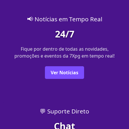
📢 Notícias em Tempo Real
24/7
Fique por dentro de todas as novidades,
promoções e eventos da 7Xpg em tempo real!
Ver Notícias
💬 Suporte Direto
Chat