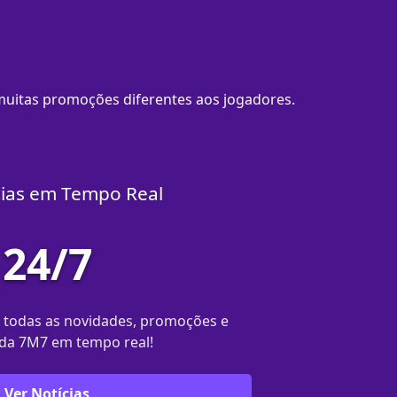
muitas promoções diferentes aos jogadores.
cias em Tempo Real
24/7
e todas as novidades, promoções e
da 7M7 em tempo real!
Ver Notícias