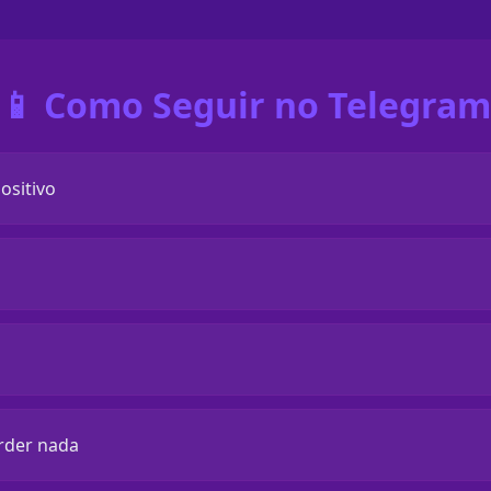
📱 Como Seguir no Telegram
ositivo
erder nada