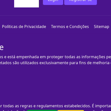
Políticas de Privacidade
Termos e Condições
Sitemap
de
rios e está empenhada em proteger todas as informações pe
tados são utilizados exclusivamente para fins de melhoria
todas as regras e regulamentos estabelecidos. É importan