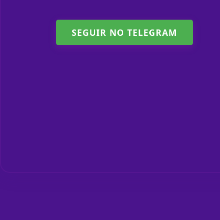
SEGUIR NO TELEGRAM