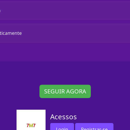
a
aticamente
SEGUIR AGORA
Acessos
Login
Registrar-se