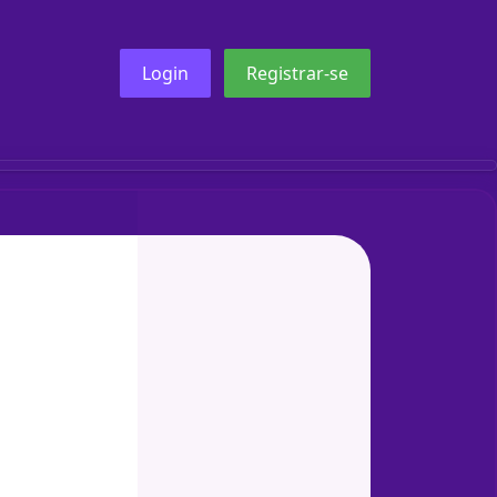
Login
Registrar-se