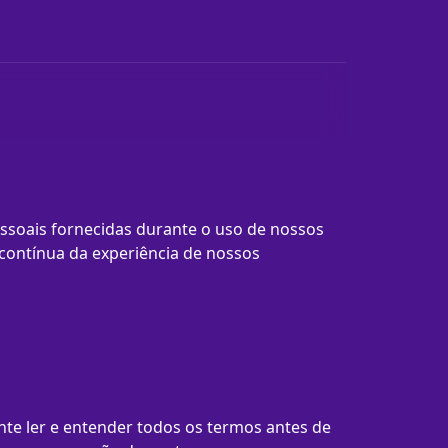
ssoais fornecidas durante o uso de nossos
 contínua da experiência de nossos
te ler e entender todos os termos antes de