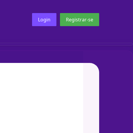
Login
Registrar-se