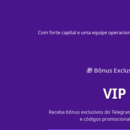
Com forte capital e uma equipe operacion
🎁 Bônus Exclu
VIP
Receba bônus exclusivos do Telegra
e códigos promocionai