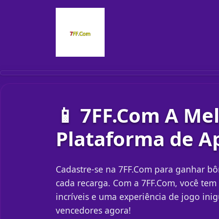
📱 7FF.Com A Me
Plataforma de A
Cadastre-se na 7FF.Com para ganhar bô
cada recarga. Com a 7FF.Com, você tem
incríveis e uma experiência de jogo inig
vencedores agora!