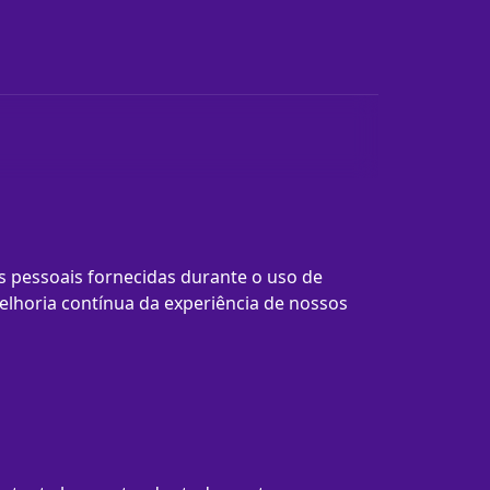
s pessoais fornecidas durante o uso de
elhoria contínua da experiência de nossos