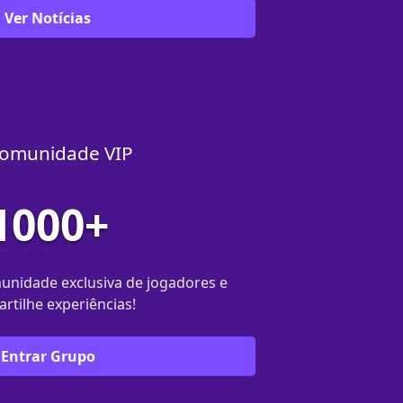
Ver Notícias
Comunidade VIP
1000+
unidade exclusiva de jogadores e
rtilhe experiências!
Entrar Grupo