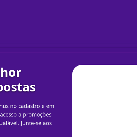
lhor
postas
nus no cadastro e em
 acesso a promoções
ualável. Junte-se aos