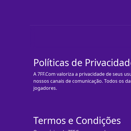
Políticas de Privacida
A 7FF.Com valoriza a privacidade de seus u
nossos canais de comunicação. Todos os dad
jogadores.
Termos e Condições