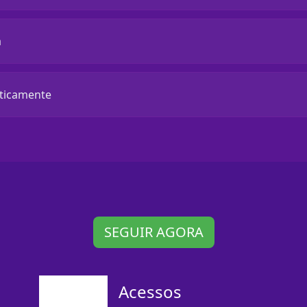
a
aticamente
SEGUIR AGORA
Acessos