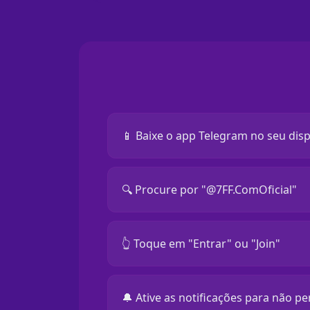
📱 Baixe o app Telegram no seu disp
🔍 Procure por "@7FF.ComOficial"
👆 Toque em "Entrar" ou "Join"
🔔 Ative as notificações para não p