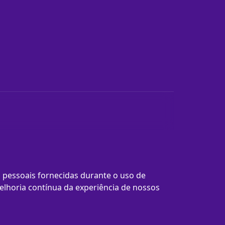
 pessoais fornecidas durante o uso de
elhoria contínua da experiência de nossos