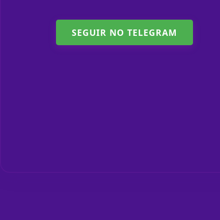
SEGUIR NO TELEGRAM