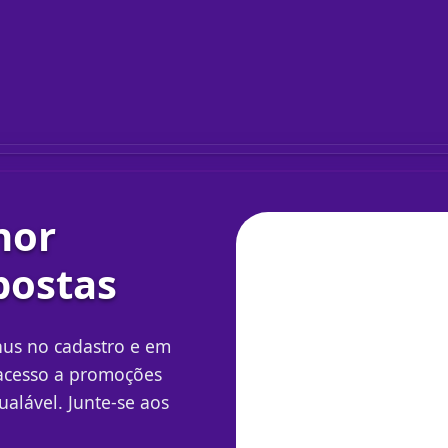
hor
postas
us no cadastro e em
acesso a promoções
ualável. Junte-se aos