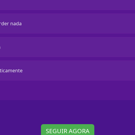
erder nada
a
aticamente
SEGUIR AGORA