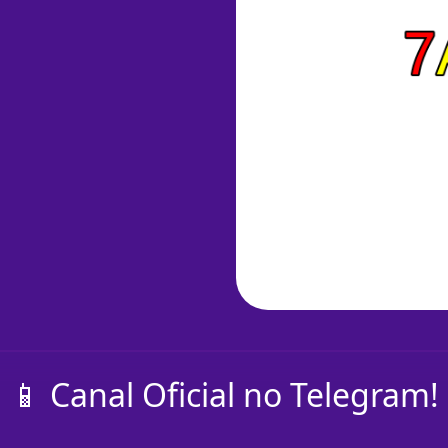
📱 Canal Oficial no Telegram!