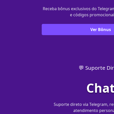
Receba bônus exclusivos do Telegra
e códigos promocionai
Ver Bônus
💬 Suporte Di
Cha
Suporte direto via Telegram, r
atendimento persona