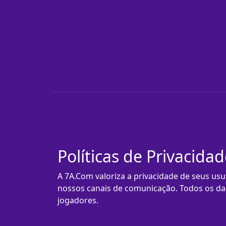
Políticas de Privacida
A 7A.Com valoriza a privacidade de seus us
nossos canais de comunicação. Todos os dad
jogadores.