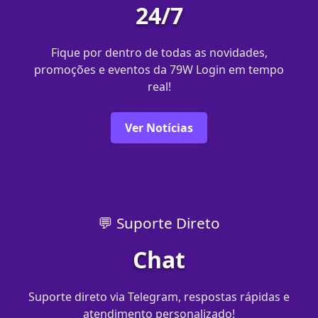
24/7
Fique por dentro de todas as novidades,
promoções e eventos da 79W Login em tempo
real!
Ver Notícias
💬 Suporte Direto
Chat
Suporte direto via Telegram, respostas rápidas e
atendimento personalizado!