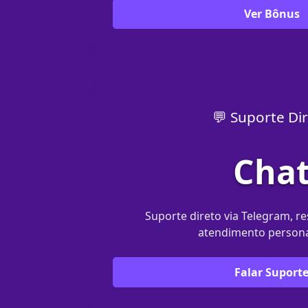
Ver Bônus
💬 Suporte Di
Cha
Suporte direto via Telegram, r
atendimento persona
Falar Suport