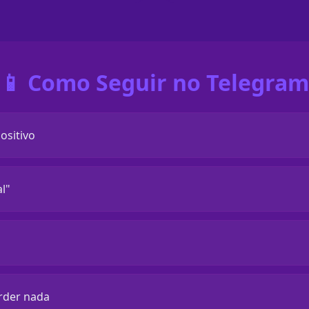
📱 Como Seguir no Telegram
ositivo
l"
erder nada