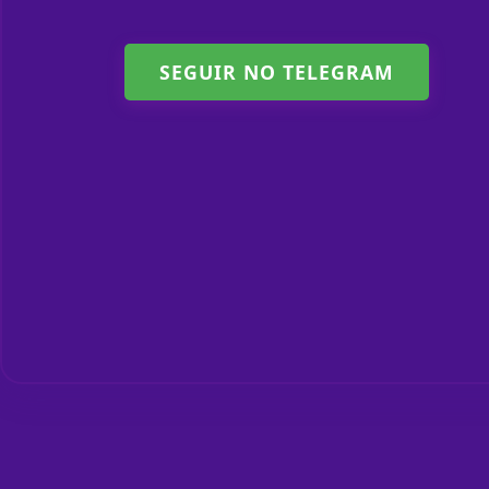
SEGUIR NO TELEGRAM