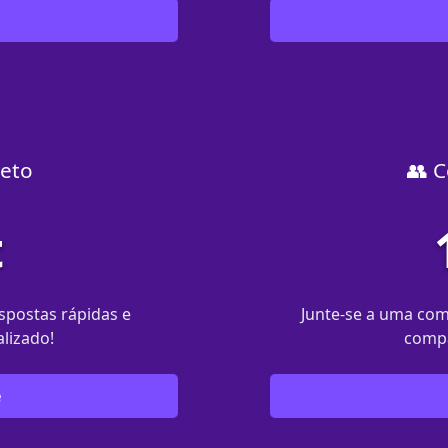
reto
👥 
t
espostas rápidas e
Junte-se a uma com
lizado!
compa
e