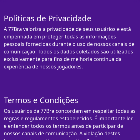
Políticas de Privacidade
A 77Bra valoriza a privacidade de seus usuários e está
empenhada em proteger todas as informações
pessoais fornecidas durante o uso de nossos canais de
comunicação. Todos os dados coletados são utilizados
exclusivamente para fins de melhoria contínua da
experiência de nossos jogadores.
Termos e Condições
Os usuários da 77Bra concordam em respeitar todas as
regras e regulamentos estabelecidos. É importante ler
e entender todos os termos antes de participar de
nossos canais de comunicação. A violação destes