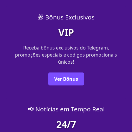
🎁 Bônus Exclusivos
VIP
Receba bônus exclusivos do Telegram,
promoções especiais e códigos promocionais
únicos!
Ver Bônus
📢 Notícias em Tempo Real
24/7