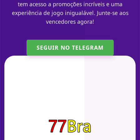
tem acesso a promoções incríveis e uma
experiência de jogo inigualável. Junte-se aos
vencedores agora!
SEGUIR NO TELEGRAM