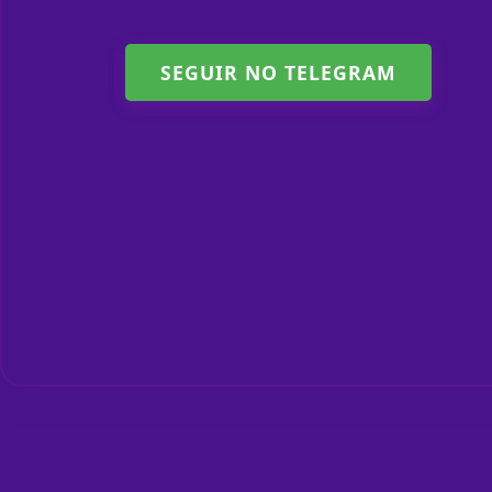
SEGUIR NO TELEGRAM