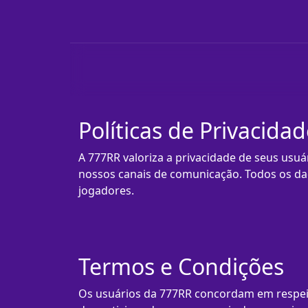
Políticas de Privacida
A 777RR valoriza a privacidade de seus usu
nossos canais de comunicação. Todos os dad
jogadores.
Termos e Condições
Os usuários da 777RR concordam em respeita