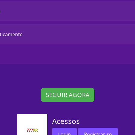
a
aticamente
SEGUIR AGORA
Acessos
Login
Registrar-se