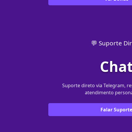
💬 Suporte Di
Cha
Suporte direto via Telegram, r
atendimento persona
Falar Suport