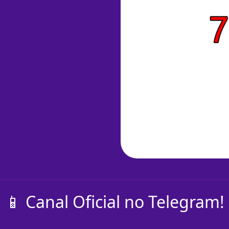
📱 Canal Oficial no Telegram!