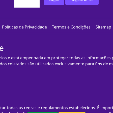
Políticas de Privacidade
Termos e Condições
Sitemap
de
ários e está empenhada em proteger todas as informações 
os coletados são utilizados exclusivamente para fins de m
r todas as regras e regulamentos estabelecidos. É import