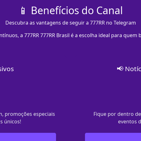
📱 Benefícios do Canal
Descubra as vantagens de seguir a 777RR no Telegram
ínuos, a 777RR 777RR Brasil é a escolha ideal para quem b
sivos
📢 Notí
m, promoções especiais
Fique por dentro d
s únicos!
eventos d