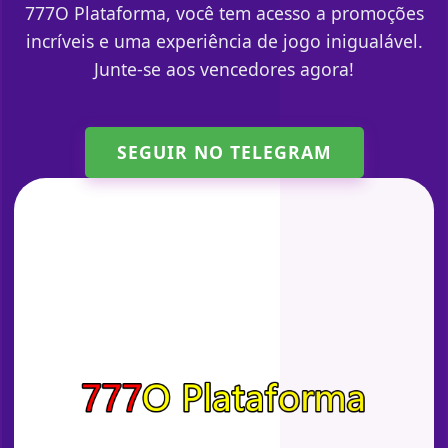
777O Plataforma, você tem acesso a promoções
incríveis e uma experiência de jogo inigualável.
Junte-se aos vencedores agora!
SEGUIR NO TELEGRAM