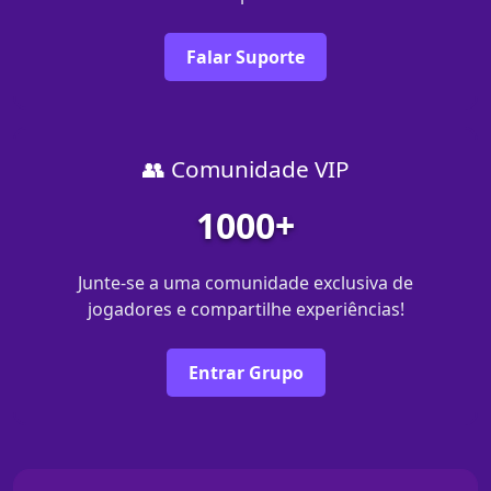
Falar Suporte
👥 Comunidade VIP
1000+
Junte-se a uma comunidade exclusiva de
jogadores e compartilhe experiências!
Entrar Grupo