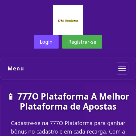
Login
Registrar-se
Menu
📱 777O Plataforma A Melhor
Plataforma de Apostas
Cadastre-se na 777O Plataforma para ganhar
bônus no cadastro e em cada recarga. Com a