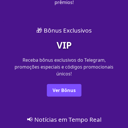
prêmios!
🎁 Bônus Exclusivos
VIP
Receba bônus exclusivos do Telegram,
promoções especiais e códigos promocionais
únicos!
Ver Bônus
📢 Notícias em Tempo Real