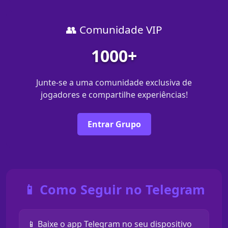
👥 Comunidade VIP
1000+
Junte-se a uma comunidade exclusiva de
jogadores e compartilhe experiências!
Entrar Grupo
📱 Como Seguir no Telegram
📱 Baixe o app Telegram no seu dispositivo