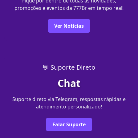
Fique por dentro de todas as novidades,
promoções e eventos da 777Br em tempo real!
Ver Notícias
💬 Suporte Direto
Chat
Suporte direto via Telegram, respostas rápidas e
atendimento personalizado!
Falar Suporte