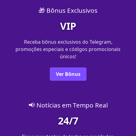
🎁 Bônus Exclusivos
VIP
Receba bônus exclusivos do Telegram,
promoções especiais e códigos promocionais
únicos!
Ver Bônus
📢 Notícias em Tempo Real
24/7