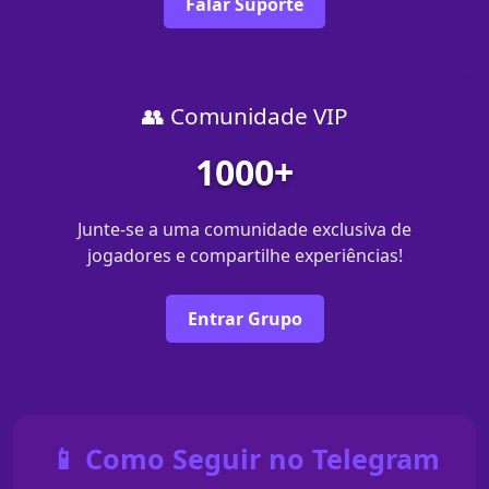
Falar Suporte
👥 Comunidade VIP
1000+
Junte-se a uma comunidade exclusiva de
jogadores e compartilhe experiências!
Entrar Grupo
📱 Como Seguir no Telegram