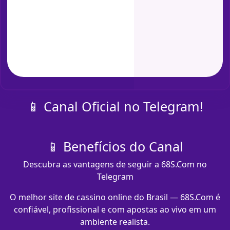
📱 Canal Oficial no Telegram!
📱 Benefícios do Canal
Descubra as vantagens de seguir a 68S.Com no
Telegram
O melhor site de cassino online do Brasil — 68S.Com é
confiável, profissional e com apostas ao vivo em um
ambiente realista.