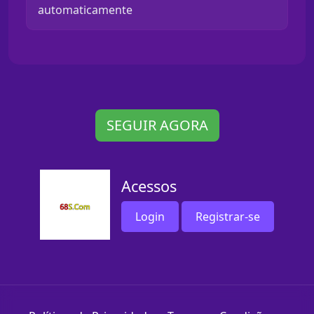
automaticamente
SEGUIR AGORA
Acessos
Login
Registrar-se