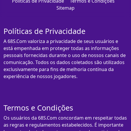
Políticas de Privacidade
Termos e Condições
Sitemap
Políticas de Privacidade
A 68S.Com valoriza a privacidade de seus usuários e
está empenhada em proteger todas as informações
pessoais fornecidas durante o uso de nossos canais de
comunicação. Todos os dados coletados são utilizados
exclusivamente para fins de melhoria contínua da
experiência de nossos jogadores.
Termos e Condições
Os usuários da 68S.Com concordam em respeitar todas
as regras e regulamentos estabelecidos. É importante