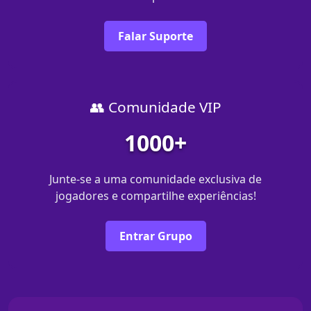
Falar Suporte
👥 Comunidade VIP
1000+
Junte-se a uma comunidade exclusiva de
jogadores e compartilhe experiências!
Entrar Grupo