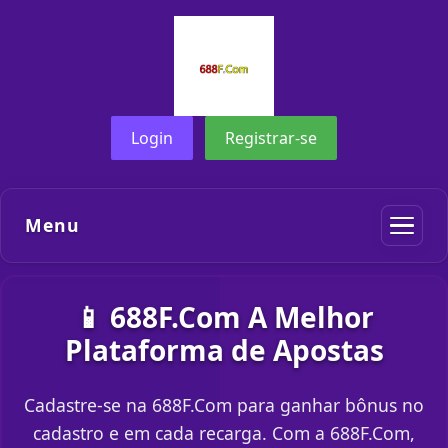
Login
Registrar-se
Menu
📱 688F.Com A Melhor
Plataforma de Apostas
Cadastre-se na 688F.Com para ganhar bônus no
cadastro e em cada recarga. Com a 688F.Com,