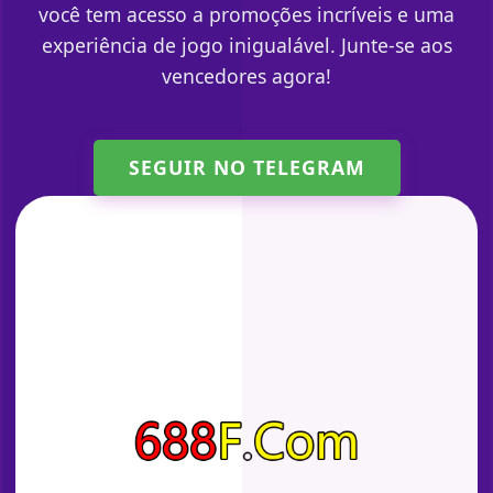
você tem acesso a promoções incríveis e uma
experiência de jogo inigualável. Junte-se aos
vencedores agora!
SEGUIR NO TELEGRAM