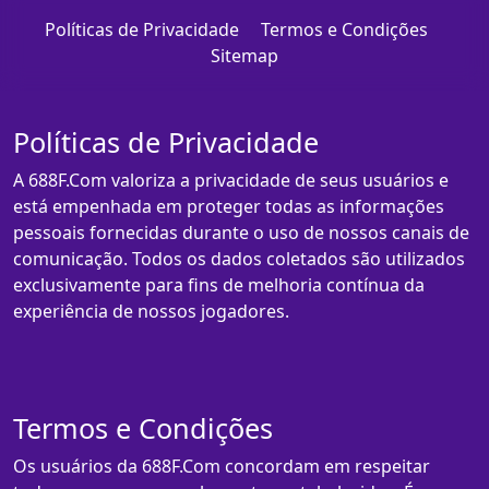
Políticas de Privacidade
Termos e Condições
Sitemap
Políticas de Privacidade
A 688F.Com valoriza a privacidade de seus usuários e
está empenhada em proteger todas as informações
pessoais fornecidas durante o uso de nossos canais de
comunicação. Todos os dados coletados são utilizados
exclusivamente para fins de melhoria contínua da
experiência de nossos jogadores.
Termos e Condições
Os usuários da 688F.Com concordam em respeitar