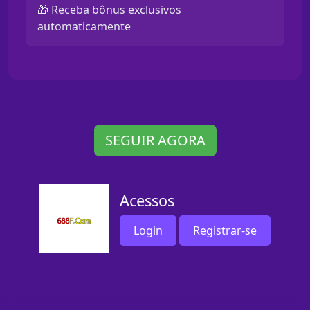
🎁 Receba bônus exclusivos
automaticamente
SEGUIR AGORA
Acessos
Login
Registrar-se