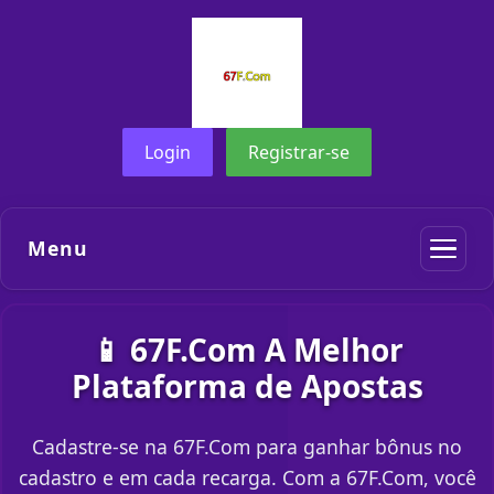
Login
Registrar-se
Menu
📱 67F.Com A Melhor
Plataforma de Apostas
Cadastre-se na 67F.Com para ganhar bônus no
cadastro e em cada recarga. Com a 67F.Com, você