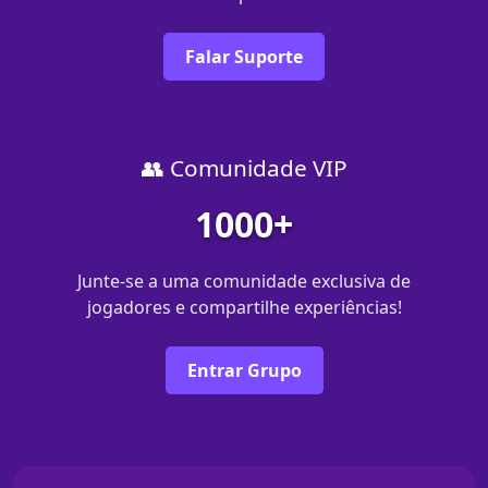
Falar Suporte
👥 Comunidade VIP
1000+
Junte-se a uma comunidade exclusiva de
jogadores e compartilhe experiências!
Entrar Grupo