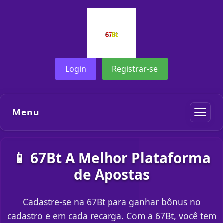
Login
Registrar-se
Menu
📱 67Bt A Melhor Plataforma
de Apostas
Cadastre-se na 67Bt para ganhar bônus no
cadastro e em cada recarga. Com a 67Bt, você tem