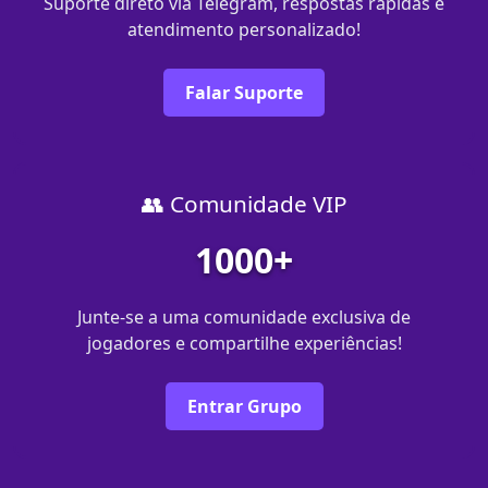
Suporte direto via Telegram, respostas rápidas e
atendimento personalizado!
Falar Suporte
👥 Comunidade VIP
1000+
Junte-se a uma comunidade exclusiva de
jogadores e compartilhe experiências!
Entrar Grupo