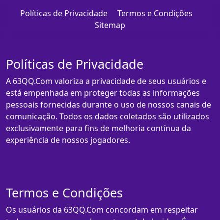
Políticas de Privacidade
Termos e Condições
Sitemap
Políticas de Privacidade
A 63QQ.Com valoriza a privacidade de seus usuários e
está empenhada em proteger todas as informações
pessoais fornecidas durante o uso de nossos canais de
comunicação. Todos os dados coletados são utilizados
exclusivamente para fins de melhoria contínua da
experiência de nossos jogadores.
Termos e Condições
Os usuários da 63QQ.Com concordam em respeitar