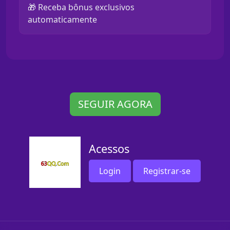
🎁 Receba bônus exclusivos
automaticamente
SEGUIR AGORA
Acessos
Login
Registrar-se