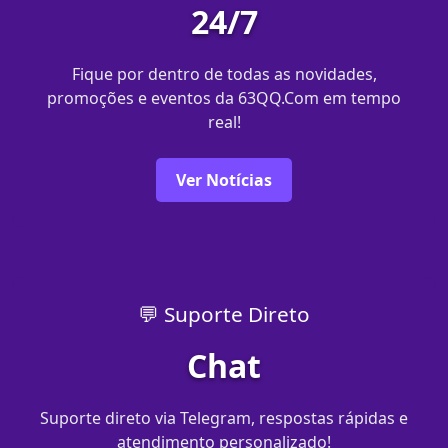
24/7
Fique por dentro de todas as novidades,
promoções e eventos da 63QQ.Com em tempo
real!
Ver Notícias
💬 Suporte Direto
Chat
Suporte direto via Telegram, respostas rápidas e
atendimento personalizado!