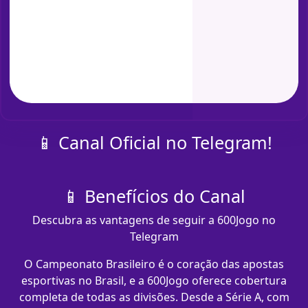
📱 Canal Oficial no Telegram!
📱 Benefícios do Canal
Descubra as vantagens de seguir a 600Jogo no
Telegram
O Campeonato Brasileiro é o coração das apostas
esportivas no Brasil, e a 600Jogo oferece cobertura
completa de todas as divisões. Desde a Série A, com