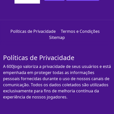
Políticas de Privacidade
Termos e Condições
Sitemap
Políticas de Privacidade
A 600Jogo valoriza a privacidade de seus usuários e está
empenhada em proteger todas as informações
pessoais fornecidas durante o uso de nossos canais de
comunicação. Todos os dados coletados são utilizados
exclusivamente para fins de melhoria contínua da
experiência de nossos jogadores.