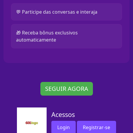
💬 Participe das conversas e interaja
🎁 Receba bônus exclusivos
automaticamente
SEGUIR AGORA
Acessos
Login
Registrar-se