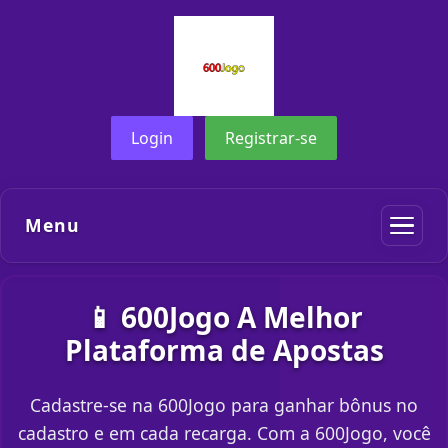
Login
Registrar-se
Menu
📱 600Jogo A Melhor
Plataforma de Apostas
Cadastre-se na 600Jogo para ganhar bônus no
cadastro e em cada recarga. Com a 600Jogo, você