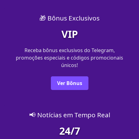
🎁 Bônus Exclusivos
VIP
Receba bônus exclusivos do Telegram,
promoções especiais e códigos promocionais
únicos!
Ver Bônus
📢 Notícias em Tempo Real
24/7