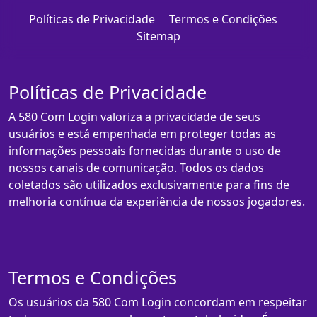
Políticas de Privacidade
Termos e Condições
Sitemap
Políticas de Privacidade
A 580 Com Login valoriza a privacidade de seus
usuários e está empenhada em proteger todas as
informações pessoais fornecidas durante o uso de
nossos canais de comunicação. Todos os dados
coletados são utilizados exclusivamente para fins de
melhoria contínua da experiência de nossos jogadores.
Termos e Condições
Os usuários da 580 Com Login concordam em respeitar