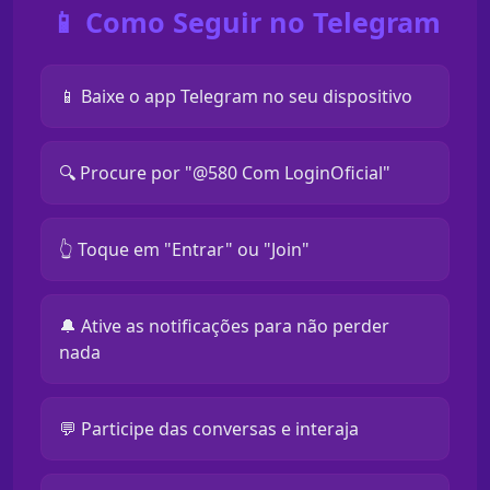
📱 Como Seguir no Telegram
📱 Baixe o app Telegram no seu dispositivo
🔍 Procure por "@580 Com LoginOficial"
👆 Toque em "Entrar" ou "Join"
🔔 Ative as notificações para não perder
nada
💬 Participe das conversas e interaja