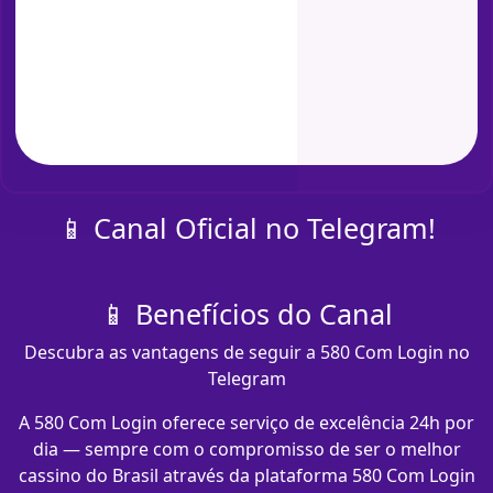
📱 Canal Oficial no Telegram!
📱 Benefícios do Canal
Descubra as vantagens de seguir a 580 Com Login no
Telegram
A 580 Com Login oferece serviço de excelência 24h por
dia — sempre com o compromisso de ser o melhor
cassino do Brasil através da plataforma 580 Com Login