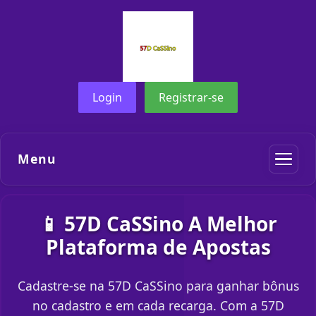
Login
Registrar-se
Menu
📱 57D CaSSino A Melhor
Plataforma de Apostas
Cadastre-se na 57D CaSSino para ganhar bônus
no cadastro e em cada recarga. Com a 57D