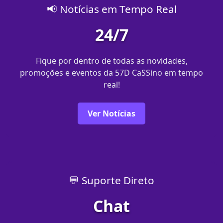
📢 Notícias em Tempo Real
24/7
Fique por dentro de todas as novidades,
promoções e eventos da 57D CaSSino em tempo
real!
Ver Notícias
💬 Suporte Direto
Chat