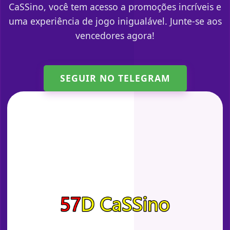
CaSSino, você tem acesso a promoções incríveis e
uma experiência de jogo inigualável. Junte-se aos
vencedores agora!
SEGUIR NO TELEGRAM