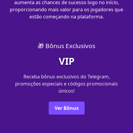
aumenta as chances de sucesso logo no início,
proporcionando mais valor para os jogadores que
estão começando na plataforma.
🎁 Bônus Exclusivos
VIP
Receba bônus exclusivos do Telegram,
promoções especiais e códigos promocionais
únicos!
Ver Bônus