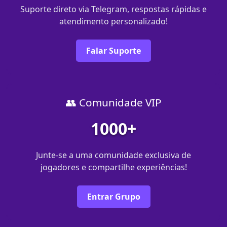
Suporte direto via Telegram, respostas rápidas e
atendimento personalizado!
Falar Suporte
👥 Comunidade VIP
1000+
Junte-se a uma comunidade exclusiva de
jogadores e compartilhe experiências!
Entrar Grupo