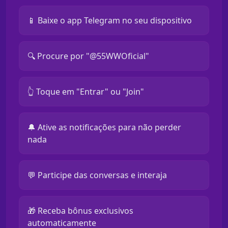
📱 Baixe o app Telegram no seu dispositivo
🔍 Procure por "@55WWOficial"
👆 Toque em "Entrar" ou "Join"
🔔 Ative as notificações para não perder
nada
💬 Participe das conversas e interaja
🎁 Receba bônus exclusivos
automaticamente