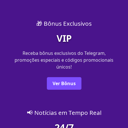
🎁 Bônus Exclusivos
VIP
Receba bônus exclusivos do Telegram,
promoções especiais e códigos promocionais
únicos!
Ver Bônus
📢 Notícias em Tempo Real
24/7