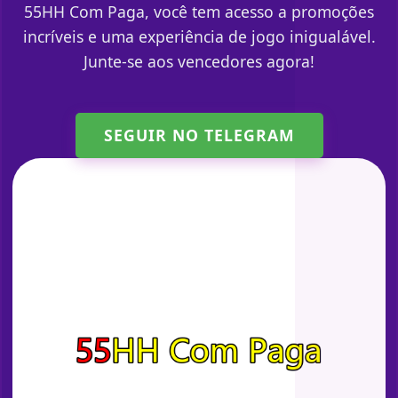
55HH Com Paga, você tem acesso a promoções
incríveis e uma experiência de jogo inigualável.
Junte-se aos vencedores agora!
SEGUIR NO TELEGRAM