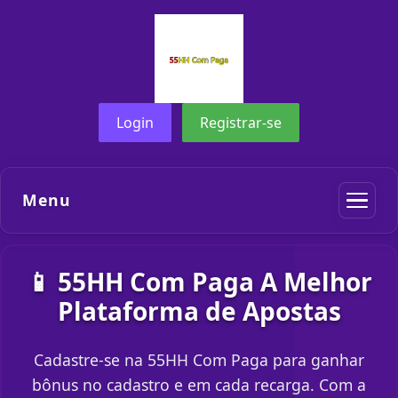
Login
Registrar-se
Menu
📱 55HH Com Paga A Melhor
Plataforma de Apostas
Cadastre-se na 55HH Com Paga para ganhar
bônus no cadastro e em cada recarga. Com a