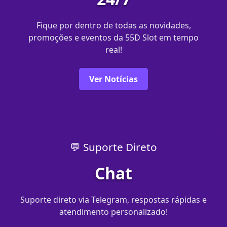
Fique por dentro de todas as novidades,
promoções e eventos da 55D Slot em tempo
real!
Ver Notícias
💬 Suporte Direto
Chat
Suporte direto via Telegram, respostas rápidas e
atendimento personalizado!