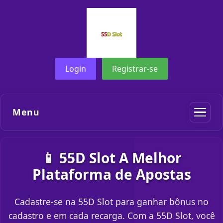
Login
Registrar-se
Menu
📱 55D Slot A Melhor
Plataforma de Apostas
Cadastre-se na 55D Slot para ganhar bônus no
cadastro e em cada recarga. Com a 55D Slot, você