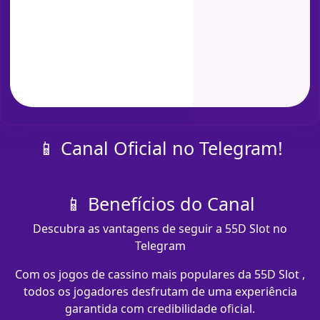
📱 Canal Oficial no Telegram!
📱 Benefícios do Canal
Descubra as vantagens de seguir a 55D Slot no
Telegram
Com os jogos de cassino mais populares da 55D Slot ,
todos os jogadores desfrutam de uma experiência
garantida com credibilidade oficial.