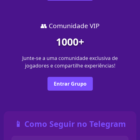
👥 Comunidade VIP
1000+
Junte-se a uma comunidade exclusiva de
jogadores e compartilhe experiências!
Entrar Grupo
📱 Como Seguir no Telegram