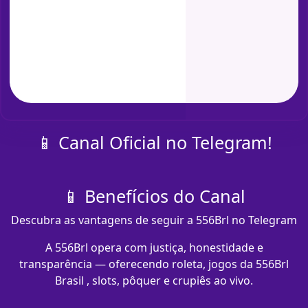
📱 Canal Oficial no Telegram!
📱 Benefícios do Canal
Descubra as vantagens de seguir a 556Brl no Telegram
A 556Brl opera com justiça, honestidade e
transparência — oferecendo roleta, jogos da 556Brl
Brasil , slots, pôquer e crupiês ao vivo.