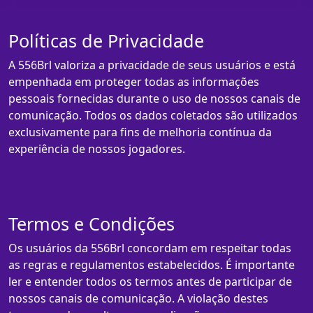
Políticas de Privacidade
A 556Brl valoriza a privacidade de seus usuários e está
empenhada em proteger todas as informações
pessoais fornecidas durante o uso de nossos canais de
comunicação. Todos os dados coletados são utilizados
exclusivamente para fins de melhoria contínua da
experiência de nossos jogadores.
Termos e Condições
Os usuários da 556Brl concordam em respeitar todas
as regras e regulamentos estabelecidos. É importante
ler e entender todos os termos antes de participar de
nossos canais de comunicação. A violação destes