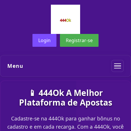
Login
Registrar-se
Menu
📱 444Ok A Melhor
Plataforma de Apostas
Cadastre-se na 444Ok para ganhar bônus no
cadastro e em cada recarga. Com a 444Ok, você