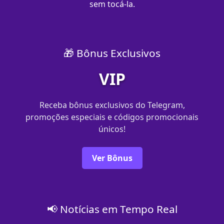
sem tocá-la.
🎁 Bônus Exclusivos
VIP
Receba bônus exclusivos do Telegram,
promoções especiais e códigos promocionais
únicos!
Ver Bônus
📢 Notícias em Tempo Real