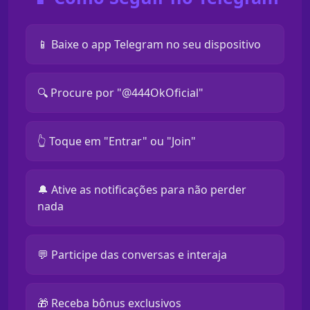
📱 Baixe o app Telegram no seu dispositivo
🔍 Procure por "@444OkOficial"
👆 Toque em "Entrar" ou "Join"
🔔 Ative as notificações para não perder
nada
💬 Participe das conversas e interaja
🎁 Receba bônus exclusivos