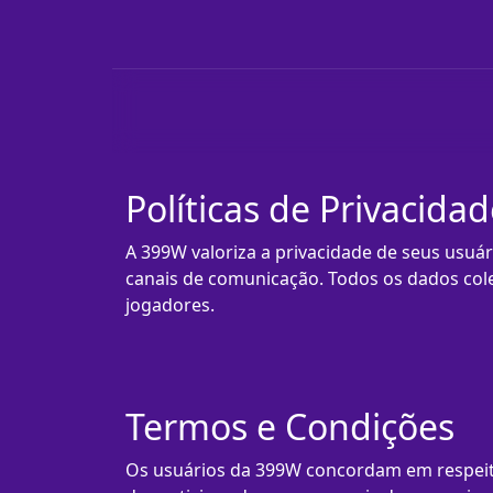
Políticas de Privacida
A 399W valoriza a privacidade de seus usu
canais de comunicação. Todos os dados cole
jogadores.
Termos e Condições
Os usuários da 399W concordam em respeita