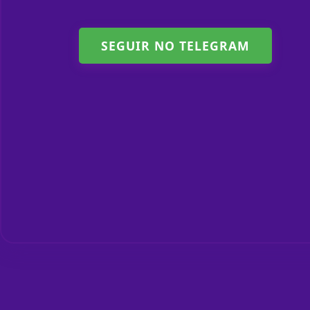
SEGUIR NO TELEGRAM