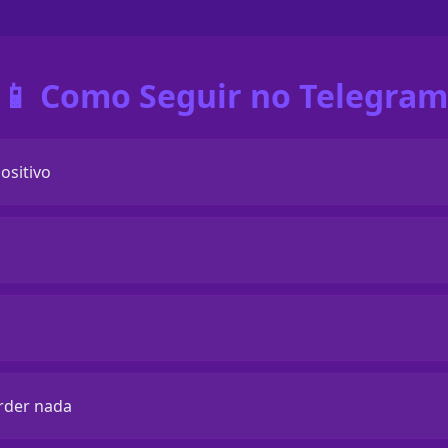
📱 Como Seguir no Telegram
ositivo
erder nada