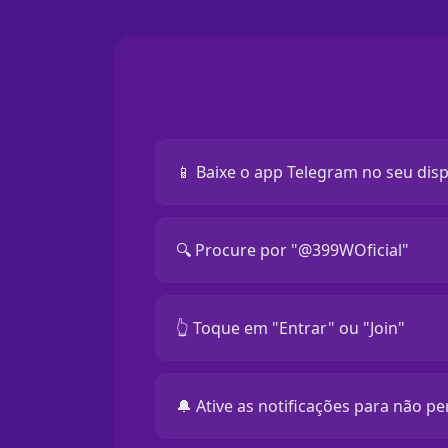
📱 Baixe o app Telegram no seu disp
🔍 Procure por "@399WOficial"
👆 Toque em "Entrar" ou "Join"
🔔 Ative as notificações para não p