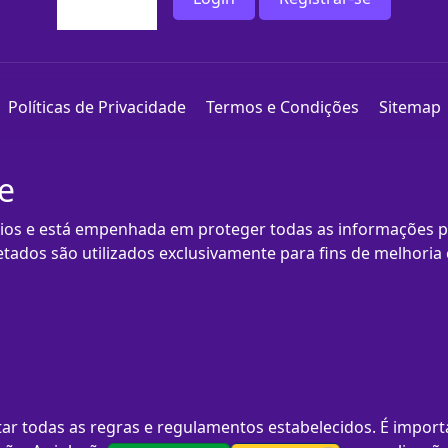
Políticas de Privacidade
Termos e Condições
Sitemap
de
ários e está empenhada em proteger todas as informações p
tados são utilizados exclusivamente para fins de melhoria
r todas as regras e regulamentos estabelecidos. É importa