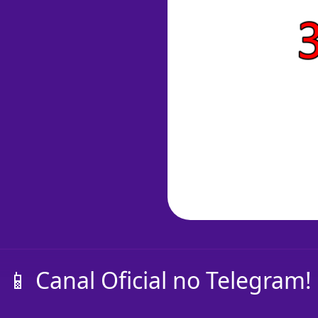
📱 Canal Oficial no Telegram!