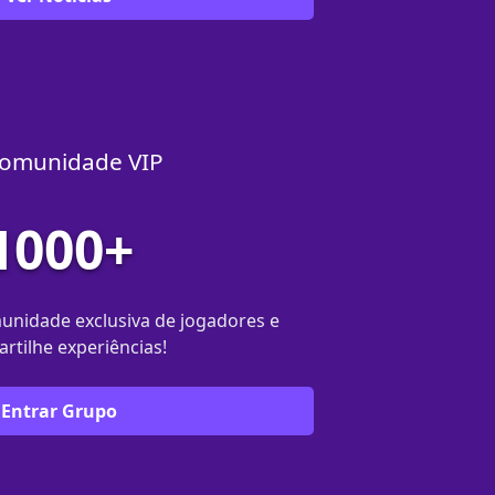
Comunidade VIP
1000+
unidade exclusiva de jogadores e
rtilhe experiências!
Entrar Grupo