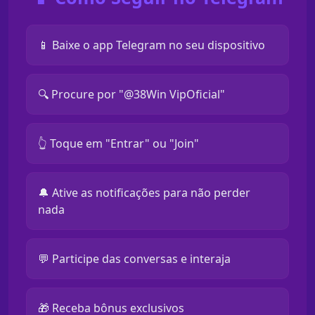
📱 Baixe o app Telegram no seu dispositivo
🔍 Procure por "@38Win VipOficial"
👆 Toque em "Entrar" ou "Join"
🔔 Ative as notificações para não perder
nada
💬 Participe das conversas e interaja
🎁 Receba bônus exclusivos