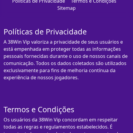
Políticas de Privacidade
Termos e Condições
Sitemap
Políticas de Privacidade
A 38Win Vip valoriza a privacidade de seus usuários e
está empenhada em proteger todas as informações
pessoais fornecidas durante o uso de nossos canais de
comunicação. Todos os dados coletados são utilizados
exclusivamente para fins de melhoria contínua da
experiência de nossos jogadores.
Termos e Condições
Os usuários da 38Win Vip concordam em respeitar
todas as regras e regulamentos estabelecidos. É