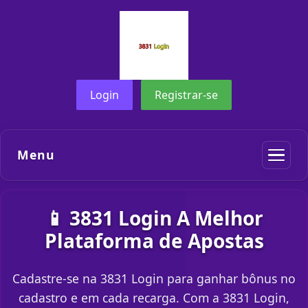
Login
Registrar-se
Menu
📱 3831 Login A Melhor
Plataforma de Apostas
Cadastre-se na 3831 Login para ganhar bônus no
cadastro e em cada recarga. Com a 3831 Login,