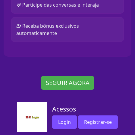
💬 Participe das conversas e interaja
🎁 Receba bônus exclusivos
automaticamente
SEGUIR AGORA
Acessos
Login
Registrar-se