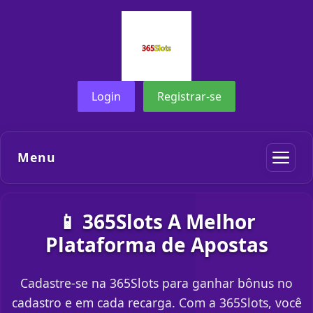
Login
Registrar-se
Menu
📱 365Slots A Melhor
Plataforma de Apostas
Cadastre-se na 365Slots para ganhar bônus no
cadastro e em cada recarga. Com a 365Slots, você