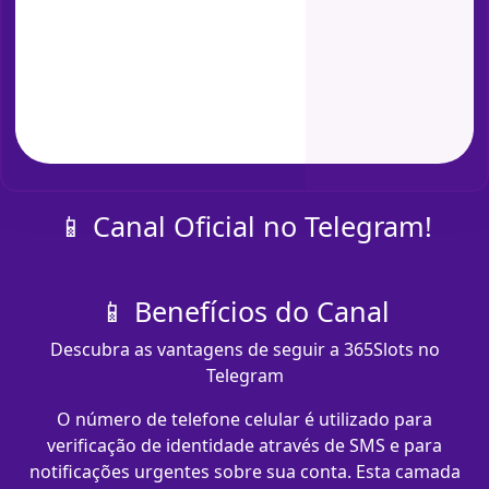
📱 Canal Oficial no Telegram!
📱 Benefícios do Canal
Descubra as vantagens de seguir a 365Slots no
Telegram
O número de telefone celular é utilizado para
verificação de identidade através de SMS e para
notificações urgentes sobre sua conta. Esta camada