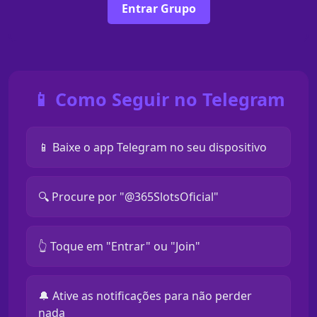
Entrar Grupo
📱 Como Seguir no Telegram
📱 Baixe o app Telegram no seu dispositivo
🔍 Procure por "@365SlotsOficial"
👆 Toque em "Entrar" ou "Join"
🔔 Ative as notificações para não perder
nada