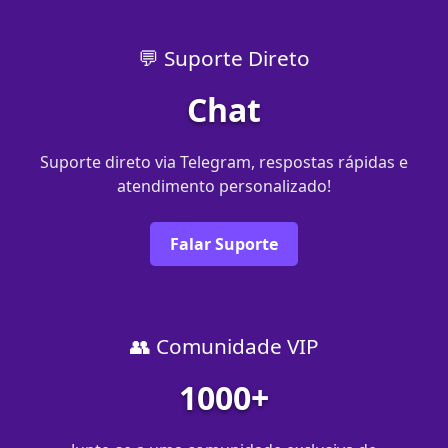
💬 Suporte Direto
Chat
Suporte direto via Telegram, respostas rápidas e
atendimento personalizado!
Falar Suporte
👥 Comunidade VIP
1000+