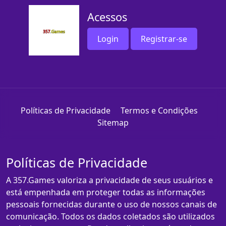
Acessos
Login
Registrar-se
Políticas de Privacidade
Termos e Condições
Sitemap
Políticas de Privacidade
A 357.Games valoriza a privacidade de seus usuários e
está empenhada em proteger todas as informações
pessoais fornecidas durante o uso de nossos canais de
comunicação. Todos os dados coletados são utilizados