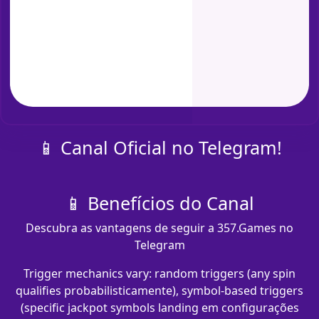
📱 Canal Oficial no Telegram!
📱 Benefícios do Canal
Descubra as vantagens de seguir a 357.Games no
Telegram
Trigger mechanics vary: random triggers (any spin
qualifies probabilisticamente), symbol-based triggers
(specific jackpot symbols landing em configurações