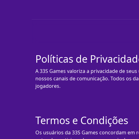
Políticas de Privacida
A 33S Games valoriza a privacidade de seu
nossos canais de comunicação. Todos os dad
jogadores.
Termos e Condições
Os usuários da 33S Games concordam em res