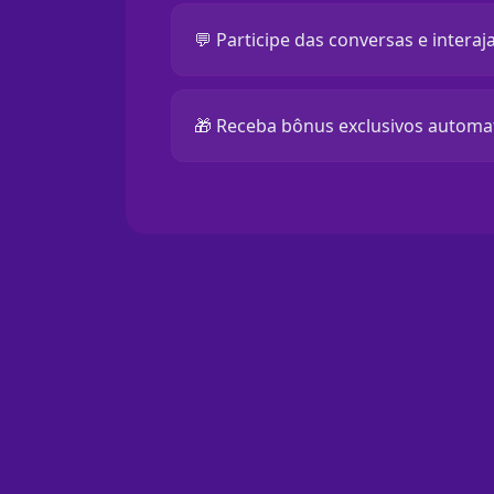
💬 Participe das conversas e interaj
🎁 Receba bônus exclusivos autom