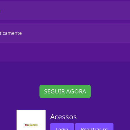
a
aticamente
SEGUIR AGORA
Acessos
Login
Registrar-se