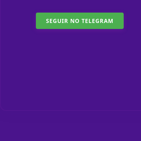
SEGUIR NO TELEGRAM