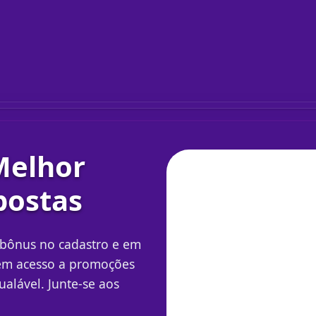
Melhor
postas
 bônus no cadastro e em
tem acesso a promoções
ualável. Junte-se aos