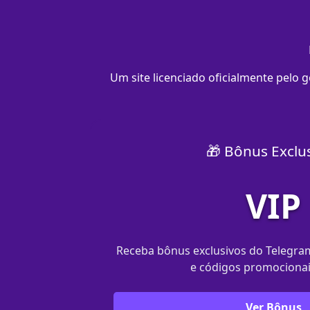
Um site licenciado oficialmente pelo 
🎁 Bônus Exclu
VIP
Receba bônus exclusivos do Telegra
e códigos promocionai
Ver Bônus