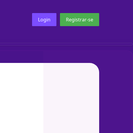
Login
Registrar-se