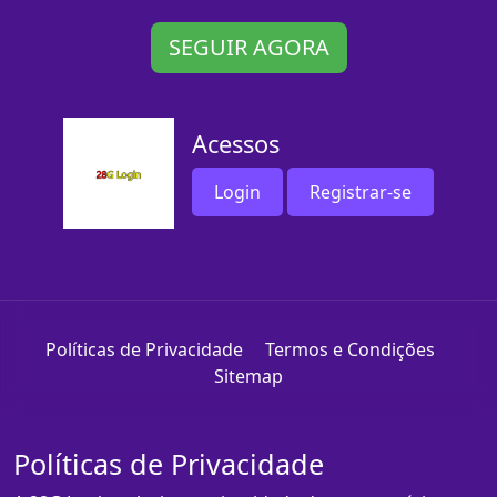
SEGUIR AGORA
Acessos
Login
Registrar-se
Políticas de Privacidade
Termos e Condições
Sitemap
Políticas de Privacidade