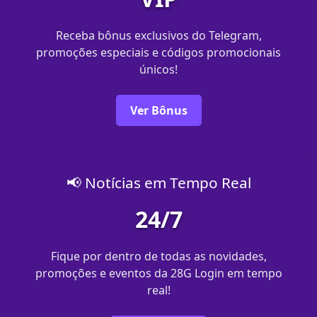
Receba bônus exclusivos do Telegram,
promoções especiais e códigos promocionais
únicos!
Ver Bônus
📢 Notícias em Tempo Real
24/7
Fique por dentro de todas as novidades,
promoções e eventos da 28G Login em tempo
real!