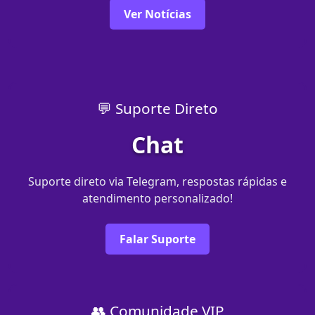
Ver Notícias
💬 Suporte Direto
Chat
Suporte direto via Telegram, respostas rápidas e
atendimento personalizado!
Falar Suporte
👥 Comunidade VIP