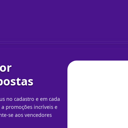
or
postas
us no cadastro e em cada
 a promoções incríveis e
unte-se aos vencedores