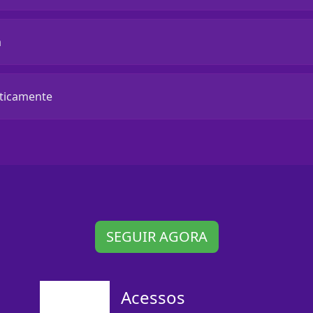
a
aticamente
SEGUIR AGORA
Acessos