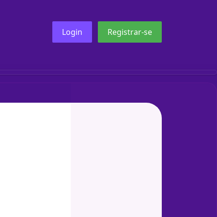
Login
Registrar-se