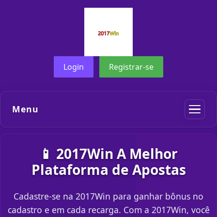
Login
Registrar-se
Menu
📱 2017Win A Melhor
Plataforma de Apostas
Cadastre-se na 2017Win para ganhar bônus no
cadastro e em cada recarga. Com a 2017Win, você