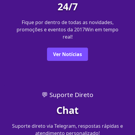
24/7
Fique por dentro de todas as novidades,
promoções e eventos da 2017Win em tempo
real!
Ver Notícias
💬 Suporte Direto
Chat
Suporte direto via Telegram, respostas rápidas e
atendimento personalizado!