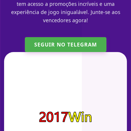
tem acesso a promoções incríveis e uma
experiência de jogo inigualável. Junte-se aos
vencedores agora!
SEGUIR NO TELEGRAM