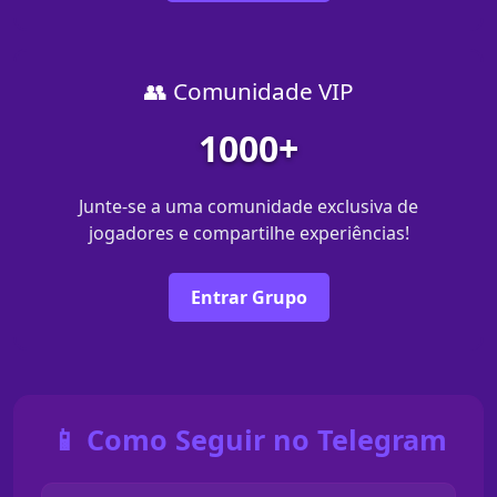
👥 Comunidade VIP
1000+
Junte-se a uma comunidade exclusiva de
jogadores e compartilhe experiências!
Entrar Grupo
📱 Como Seguir no Telegram