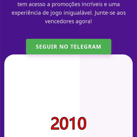
tem acesso a promoções incríveis e uma
experiência de jogo inigualável. Junte-se aos
vencedores agora!
SEGUIR NO TELEGRAM