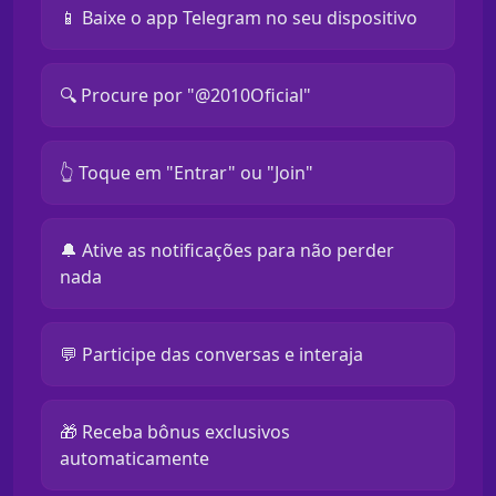
📱 Baixe o app Telegram no seu dispositivo
🔍 Procure por "@2010Oficial"
👆 Toque em "Entrar" ou "Join"
🔔 Ative as notificações para não perder
nada
💬 Participe das conversas e interaja
🎁 Receba bônus exclusivos
automaticamente