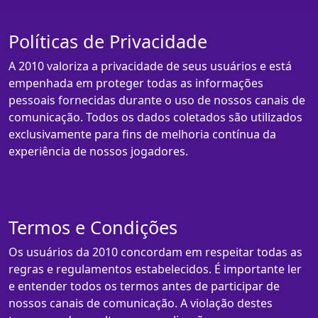
Políticas de Privacidade
A 2010 valoriza a privacidade de seus usuários e está
empenhada em proteger todas as informações
pessoais fornecidas durante o uso de nossos canais de
comunicação. Todos os dados coletados são utilizados
exclusivamente para fins de melhoria contínua da
experiência de nossos jogadores.
Termos e Condições
Os usuários da 2010 concordam em respeitar todas as
regras e regulamentos estabelecidos. É importante ler
e entender todos os termos antes de participar de
nossos canais de comunicação. A violação destes