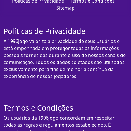
Políticas de Privacidade
Termos e Condições
Sitemap
Políticas de Privacidade
A 1996Jogo valoriza a privacidade de seus usuários e
está empenhada em proteger todas as informações
pessoais fornecidas durante o uso de nossos canais de
comunicação. Todos os dados coletados são utilizados
exclusivamente para fins de melhoria contínua da
experiência de nossos jogadores.
Termos e Condições
Os usuários da 1996Jogo concordam em respeitar
todas as regras e regulamentos estabelecidos. É