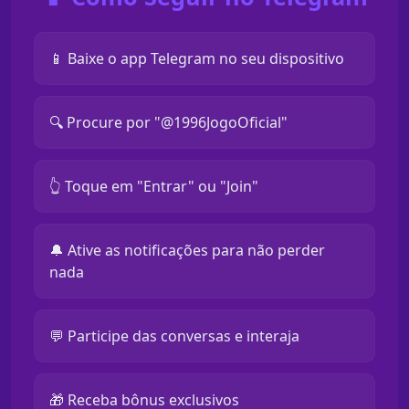
📱 Baixe o app Telegram no seu dispositivo
🔍 Procure por "@1996JogoOficial"
👆 Toque em "Entrar" ou "Join"
🔔 Ative as notificações para não perder
nada
💬 Participe das conversas e interaja
🎁 Receba bônus exclusivos