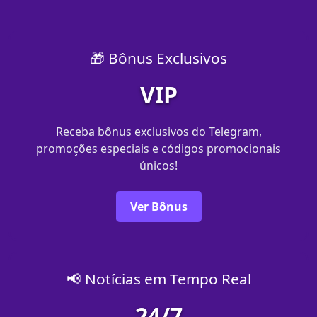
🎁 Bônus Exclusivos
VIP
Receba bônus exclusivos do Telegram,
promoções especiais e códigos promocionais
únicos!
Ver Bônus
📢 Notícias em Tempo Real
24/7