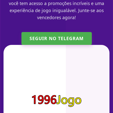
você tem acesso a promoções incríveis e uma
experiência de jogo inigualável. Junte-se aos
vencedores agora!
SEGUIR NO TELEGRAM