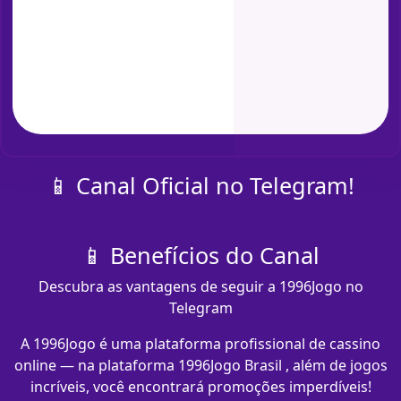
📱 Canal Oficial no Telegram!
📱 Benefícios do Canal
Descubra as vantagens de seguir a 1996Jogo no
Telegram
A 1996Jogo é uma plataforma profissional de cassino
online — na plataforma 1996Jogo Brasil , além de jogos
incríveis, você encontrará promoções imperdíveis!