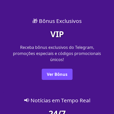
🎁 Bônus Exclusivos
VIP
Receba bônus exclusivos do Telegram,
promoções especiais e códigos promocionais
únicos!
Ver Bônus
📢 Notícias em Tempo Real
24/7