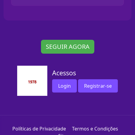
SEGUIR AGORA
Acessos
Login
Registrar-se
Políticas de Privacidade
Termos e Condições