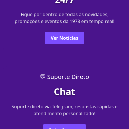
Fique por dentro de todas as novidades,
promoções e eventos da 1978 em tempo real!
Ver Notícias
💬 Suporte Direto
Chat
Suporte direto via Telegram, respostas rápidas e
atendimento personalizado!