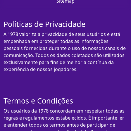
Sitemap
Políticas de Privacidade
A 1978 valoriza a privacidade de seus usuários e está
empenhada em proteger todas as informações
pessoais fornecidas durante o uso de nossos canais de
comunicação. Todos os dados coletados são utilizados
exclusivamente para fins de melhoria contínua da
experiência de nossos jogadores.
Termos e Condições
Os usuários da 1978 concordam em respeitar todas as
regras e regulamentos estabelecidos. É importante ler
e entender todos os termos antes de participar de