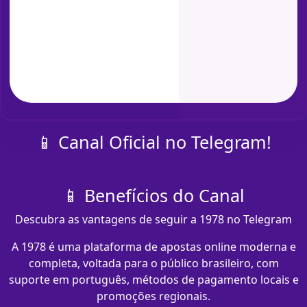
📱 Canal Oficial no Telegram!
📱 Benefícios do Canal
Descubra as vantagens de seguir a 1978 no Telegram
A 1978 é uma plataforma de apostas online moderna e
completa, voltada para o público brasileiro, com
suporte em português, métodos de pagamento locais e
promoções regionais.