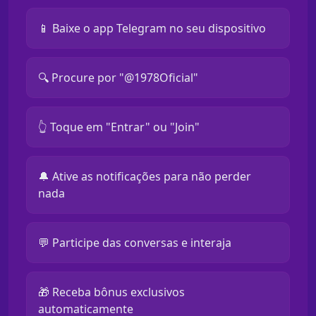
📱 Baixe o app Telegram no seu dispositivo
🔍 Procure por "@1978Oficial"
👆 Toque em "Entrar" ou "Join"
🔔 Ative as notificações para não perder
nada
💬 Participe das conversas e interaja
🎁 Receba bônus exclusivos
automaticamente