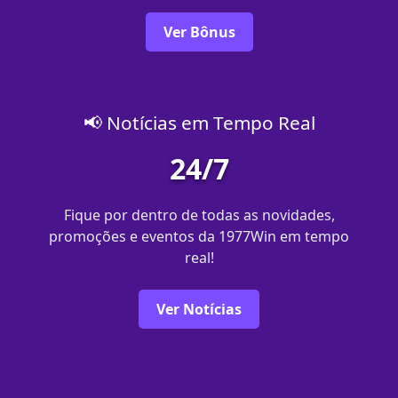
Ver Bônus
📢 Notícias em Tempo Real
24/7
Fique por dentro de todas as novidades,
promoções e eventos da 1977Win em tempo
real!
Ver Notícias