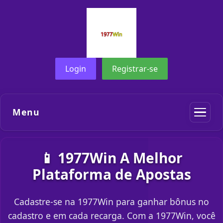
Login
Registrar-se
Menu
📱 1977Win A Melhor
Plataforma de Apostas
Cadastre-se na 1977Win para ganhar bônus no
cadastro e em cada recarga. Com a 1977Win, você