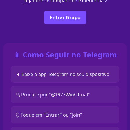
jogadores e compartilhe experiências!
Entrar Grupo
📱 Como Seguir no Telegram
📱 Baixe o app Telegram no seu dispositivo
🔍 Procure por "@1977WinOficial"
👆 Toque em "Entrar" ou "Join"