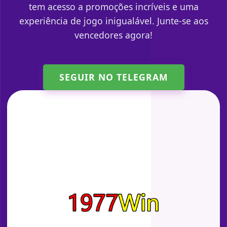
tem acesso a promoções incríveis e uma
experiência de jogo inigualável. Junte-se aos
vencedores agora!
SEGUIR NO TELEGRAM