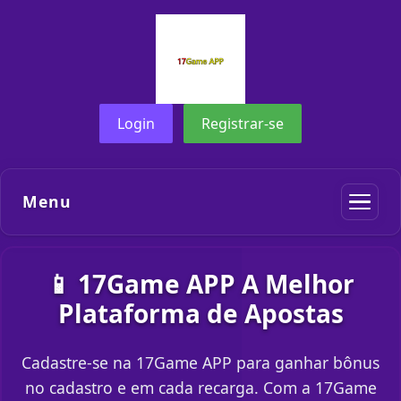
Login
Registrar-se
Menu
📱 17Game APP A Melhor
Plataforma de Apostas
Cadastre-se na 17Game APP para ganhar bônus
no cadastro e em cada recarga. Com a 17Game