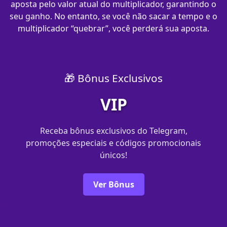
aposta pelo valor atual do multiplicador, garantindo o
seu ganho. No entanto, se você não sacar a tempo e o
multiplicador “quebrar”, você perderá sua aposta.
🎁 Bônus Exclusivos
VIP
Receba bônus exclusivos do Telegram,
promoções especiais e códigos promocionais
únicos!
Ver Bônus