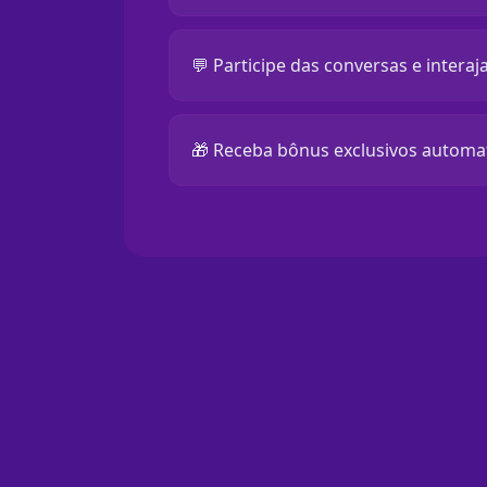
💬 Participe das conversas e interaj
🎁 Receba bônus exclusivos autom