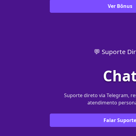
Ver Bônus
💬 Suporte Di
Cha
Suporte direto via Telegram, r
atendimento persona
Falar Suport