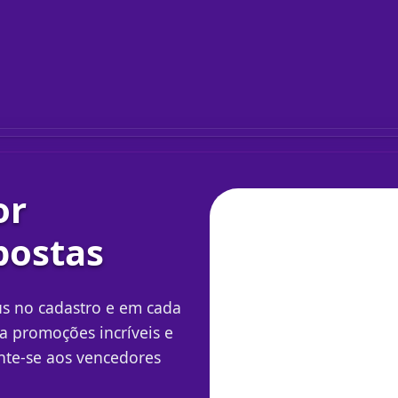
or
postas
s no cadastro e em cada
a promoções incríveis e
unte-se aos vencedores