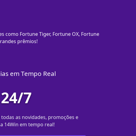
s como Fortune Tiger, Fortune OX, Fortune
grandes prêmios!
cias em Tempo Real
24/7
e todas as novidades, promoções e
a 14Win em tempo real!