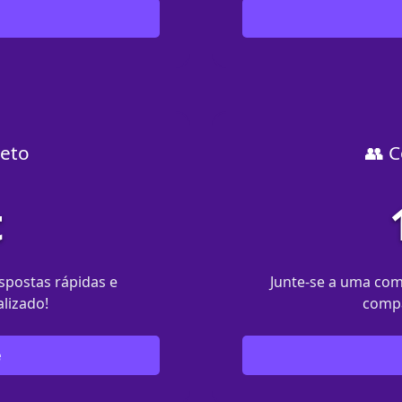
reto
👥 
t
espostas rápidas e
Junte-se a uma com
lizado!
compa
e