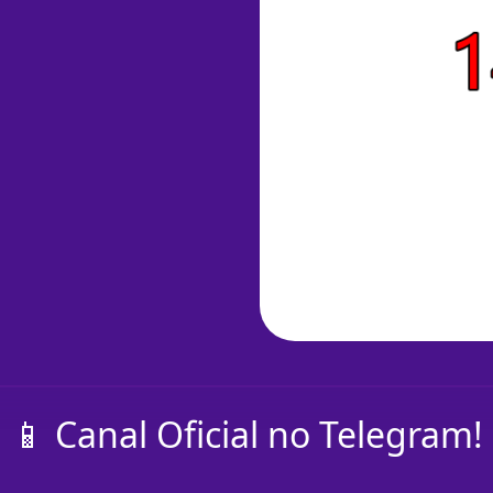
📱 Canal Oficial no Telegram!