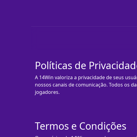
Políticas de Privacida
A 14Win valoriza a privacidade de seus usu
nossos canais de comunicação. Todos os dad
jogadores.
Termos e Condições