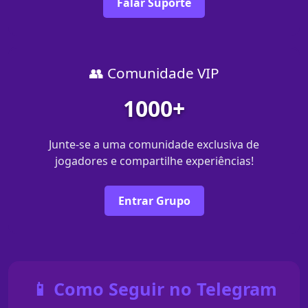
Falar Suporte
👥 Comunidade VIP
1000+
Junte-se a uma comunidade exclusiva de
jogadores e compartilhe experiências!
Entrar Grupo
📱 Como Seguir no Telegram