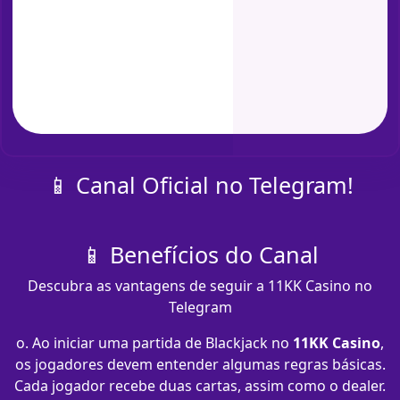
📱 Canal Oficial no Telegram!
📱 Benefícios do Canal
Descubra as vantagens de seguir a 11KK Casino no
Telegram
o. Ao iniciar uma partida de Blackjack no
11KK Casino
,
os jogadores devem entender algumas regras básicas.
Cada jogador recebe duas cartas, assim como o dealer.