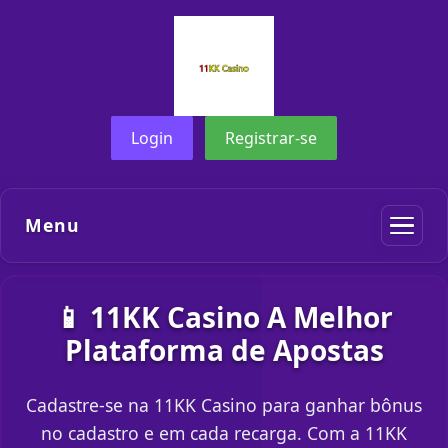
Login
Registrar-se
Menu
📱 11KK Casino A Melhor
Plataforma de Apostas
Cadastre-se na 11KK Casino para ganhar bônus
no cadastro e em cada recarga. Com a 11KK