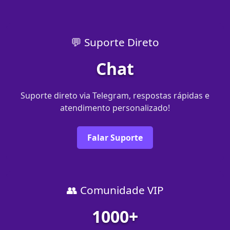
💬 Suporte Direto
Chat
Suporte direto via Telegram, respostas rápidas e
atendimento personalizado!
Falar Suporte
👥 Comunidade VIP
1000+