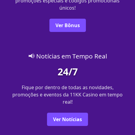
promoções especiais e códigos promocionais
únicos!
Ver Bônus
📢 Notícias em Tempo Real
24/7
Fique por dentro de todas as novidades,
promoções e eventos da 11KK Casino em tempo
real!
Ver Notícias