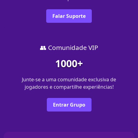
Falar Suporte
👥 Comunidade VIP
1000+
Junte-se a uma comunidade exclusiva de
jogadores e compartilhe experiências!
Entrar Grupo