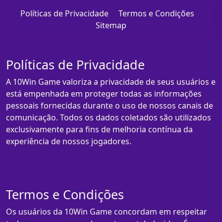
Políticas de Privacidade
Termos e Condições
Sitemap
Políticas de Privacidade
A 10Win Game valoriza a privacidade de seus usuários e
está empenhada em proteger todas as informações
pessoais fornecidas durante o uso de nossos canais de
comunicação. Todos os dados coletados são utilizados
exclusivamente para fins de melhoria contínua da
experiência de nossos jogadores.
Termos e Condições
Os usuários da 10Win Game concordam em respeitar