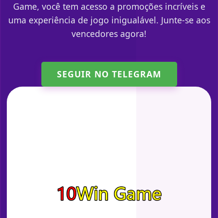
Game, você tem acesso a promoções incríveis e
uma experiência de jogo inigualável. Junte-se aos
vencedores agora!
SEGUIR NO TELEGRAM