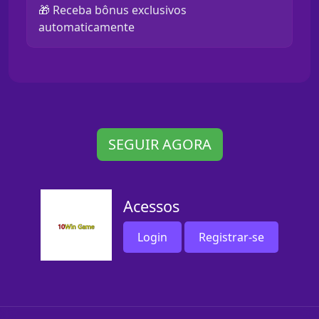
🎁 Receba bônus exclusivos
automaticamente
SEGUIR AGORA
Acessos
Login
Registrar-se